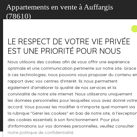
Appartements en vente à Auffargis
(78610)
ACCUEIL
L'AGENCE
À VENDRE
À LOUER
ESTIMATION
Type d'offre
Vente
LE RESPECT DE VOTRE VIE PRIVÉE
EST UNE PRIORITÉ POUR NOUS
Type de bien
Appartement
Nous utilisons des cookies afin de vous offrir une expérience
Localisation
optimale et une communication pertinente sur notre site. Grace
Auffargis (78610)
à ces technologies, nous pouvons vous proposer du contenu e
rapport avec vos centres d'intérêt. Ils nous permettent
Budget max (€)
également d'améliorer la qualité de nos services et la
convivialité de notre site internet. Nous utiliserons uniquement
Surface min (m²)
les données personnelles pour lesquelles vous avez donné votre
accord. Vous pouvez les modifier à n'importe quel moment via
la rubrique ″Gérer les cookies″ en bas de notre site, à l'exceptio
Rechercher
des cookies essentiels à son fonctionnement. Pour plus
d'informations sur vos données personnelles, veuillez consulter
notre politique de confidentialité
.