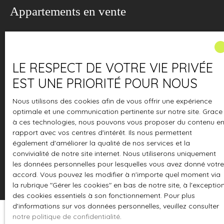
Appartements en vente
Type d'offre
Vente
ACCUEIL
L'AGENCE
À VENDRE
À LOUER
ESTIMATION
LE RESPECT DE VOTRE VIE PRIVÉE
Type de bien
Appartement
EST UNE PRIORITÉ POUR NOUS
Localisation
Nous utilisons des cookies afin de vous offrir une expérience
optimale et une communication pertinente sur notre site. Grace
à ces technologies, nous pouvons vous proposer du contenu e
Budget max (€)
rapport avec vos centres d'intérêt. Ils nous permettent
également d'améliorer la qualité de nos services et la
Surface min (m²)
convivialité de notre site internet. Nous utiliserons uniquement
les données personnelles pour lesquelles vous avez donné votre
Rechercher
accord. Vous pouvez les modifier à n'importe quel moment via
la rubrique ″Gérer les cookies″ en bas de notre site, à l'exceptio
des cookies essentiels à son fonctionnement. Pour plus
d'informations sur vos données personnelles, veuillez consulter
notre politique de confidentialité
.
Trier par