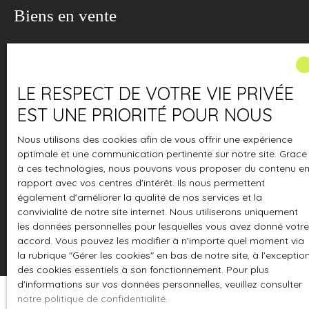
Biens en vente
Type d'offre
Vente
ACCUEIL
L'AGENCE
À VENDRE
À LOUER
ESTIMATION
LE RESPECT DE VOTRE VIE PRIVÉE
Type de bien
Appartement
EST UNE PRIORITÉ POUR NOUS
Localisation
Nous utilisons des cookies afin de vous offrir une expérience
optimale et une communication pertinente sur notre site. Grace
à ces technologies, nous pouvons vous proposer du contenu e
Budget max (€)
rapport avec vos centres d'intérêt. Ils nous permettent
également d'améliorer la qualité de nos services et la
Surface min (m²)
convivialité de notre site internet. Nous utiliserons uniquement
les données personnelles pour lesquelles vous avez donné votre
Rechercher
accord. Vous pouvez les modifier à n'importe quel moment via
la rubrique ″Gérer les cookies″ en bas de notre site, à l'exceptio
des cookies essentiels à son fonctionnement. Pour plus
d'informations sur vos données personnelles, veuillez consulter
notre politique de confidentialité
.
Trier par