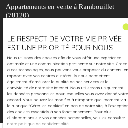
Appartements en vente à Rambouillet
(78120)
ACCUEIL
L'AGENCE
À VENDRE
À LOUER
ESTIMATION
Type d'offre
Vente
LE RESPECT DE VOTRE VIE PRIVÉE
EST UNE PRIORITÉ POUR NOUS
Type de bien
Appartement
Nous utilisons des cookies afin de vous offrir une expérience
Localisation
optimale et une communication pertinente sur notre site. Grace
Rambouillet (78120)
à ces technologies, nous pouvons vous proposer du contenu e
rapport avec vos centres d'intérêt. Ils nous permettent
Budget max (€)
également d'améliorer la qualité de nos services et la
convivialité de notre site internet. Nous utiliserons uniquement
Surface min (m²)
les données personnelles pour lesquelles vous avez donné votre
accord. Vous pouvez les modifier à n'importe quel moment via
la rubrique ″Gérer les cookies″ en bas de notre site, à l'exceptio
Rechercher
des cookies essentiels à son fonctionnement. Pour plus
d'informations sur vos données personnelles, veuillez consulter
notre politique de confidentialité
.