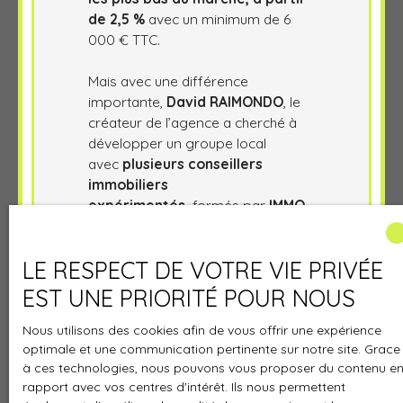
de 2,5 %
avec un minimum de 6
000 € TTC.
Mais avec une différence
importante,
David RAIMONDO
, le
créateur de l’agence a cherché à
développer un groupe local
avec
plusieurs conseillers
immobiliers
expérimentés,
formés par
IMMO
JUSTE
et qui vivent depuis de
nombreuses années sur vos
LE RESPECT DE VOTRE VIE PRIVÉE
communes. Mieux vaut faire appel
à un
agent immobilier
connu des
EST UNE PRIORITÉ POUR NOUS
citoyens de la commune, en qui les
habitants ont confiance et qui
Nous utilisons des cookies afin de vous offrir une expérience
connaissent parfaitement le
optimale et une communication pertinente sur notre site. Grace
à ces technologies, nous pouvons vous proposer du contenu e
secteur, et la vie de la commune :
rapport avec vos centres d'intérêt. Ils nous permettent
les commodités, écoles,