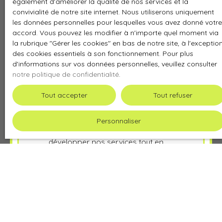
également d'améliorer la qualité de nos services et la
transports, associations,
convivialité de notre site internet. Nous utiliserons uniquement
commerçants etc.
les données personnelles pour lesquelles vous avez donné votre
accord. Vous pouvez les modifier à n'importe quel moment via
Aujourd’hui, fort de notre
la rubrique ″Gérer les cookies″ en bas de notre site, à l'exceptio
expérience de l’Immobilier et bien
des cookies essentiels à son fonctionnement. Pour plus
implanté, nous sommes devenus
d'informations sur vos données personnelles, veuillez consulter
l’une des plus grosses agences
notre politique de confidentialité
.
immobilières du secteur, la
Tout accepter
Tout refuser
meilleure des agences internet
locales.
Personnaliser
Notre objectif :
continuer de
développer nos services tout en
conservant nos honoraires bas et
étendre notre croissance et notre
secteur pour en faire profiter à un
maximum de clients vendeurs et
acheteurs.
IMMO JUSTE
c’est Juste moins