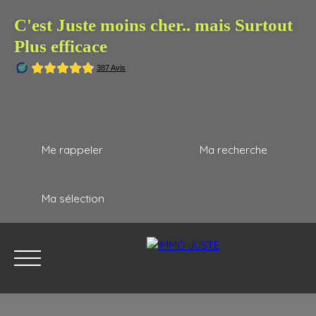
C'est Juste moins cher.. mais Surtout
Plus efficace
Me rappeler
Ma recherche
Ma sélection