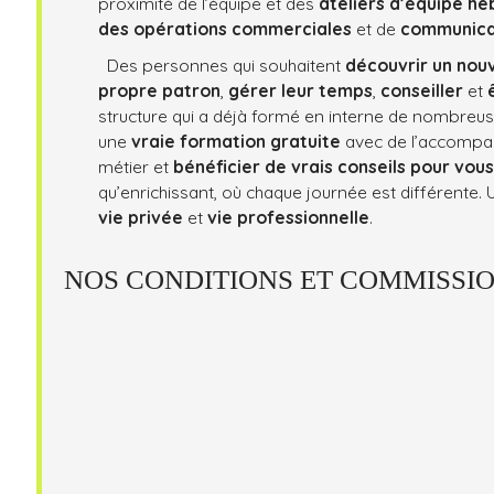
proximité de l’équipe et des
ateliers d’équipe h
des opérations commerciales
et de
communica
Des personnes qui souhaitent
découvrir un nou
propre patron
,
gérer leur temps
,
conseiller
et
structure qui a déjà formé en interne de nombreu
une
vraie formation gratuite
avec de l’accompa
métier et
bénéficier de vrais conseils pour vou
qu’enrichissant, où chaque journée est différente.
vie privée
et
vie professionnelle
.
NOS CONDITIONS ET COMMISSI