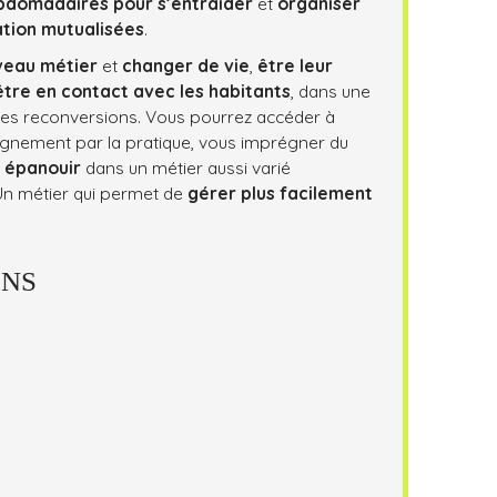
ebdomadaires pour s’entraider
et
o
rganiser
tion mutualisées
.
veau métier
et
changer de vie
,
être leur
être en contact avec les habitants
, dans une
ses reconversions. Vous pourrez accéder à
gnement par la pratique, vous imprégner du
s épanouir
dans un métier aussi varié
 Un métier qui permet de
gérer plus facilement
ONS