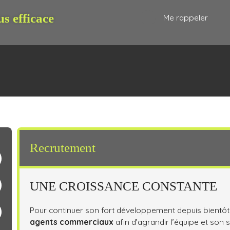
us efficace
Me rappeler
Recrutement
R
ESTIMATION
BIENS VENDUS
NOS CONSEILLERS
BARÈME
UNE CROISSANCE CONSTANTE
Pour continuer son fort développement depuis bientôt
agents commerciaux
afin d’agrandir l’équipe et son 