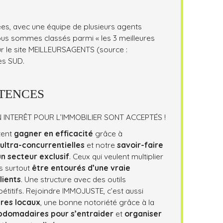
nées, avec une équipe de plusieurs agents
us sommes classés parmi « les 3 meilleures
r le site MEILLEURSAGENTS (source :
nes SUD.
TENCES
 INTERÊT POUR L’IMMOBILIER SONT ACCEPTÉS !
tent
gagner en efficacité
grâce à
 ultra-concurrentielles
et notre
savoir-faire
un secteur exclusif
.
Ceux qui veulent multiplier
is surtout
être entourés d’une vraie
lients
. Une structure avec des outils
étitifs. Rejoindre IMMOJUSTE, c’est aussi
ires locaux
, une bonne notoriété grâce à la
ebdomadaires pour s’entraider
et
o
rganiser