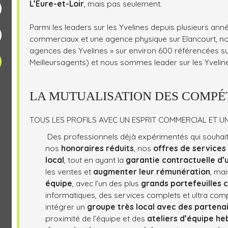
L’Eure-et-Loir
, mais pas seulement.
Parmi les leaders sur les Yvelines depuis plusieurs an
commerciaux et une agence physique sur Elancourt, no
agences des Yvelines » sur environ 600 référencées su
Meilleursagents) et nous sommes leader sur les Yveli
LA MUTUALISATION DES COMPÉ
TOUS LES PROFILS AVEC UN ESPRIT COMMERCIAL ET UN
Des professionnels déjà expérimentés qui souhai
nos
honoraires réduits
, nos
offres de services
local
, tout en ayant la
garantie contractuelle d’
les ventes et
augmenter leur rémunération
, ma
équipe
, avec l’un des plus
grands portefeuilles c
informatiques, des services complets et ultra comp
intégrer un
groupe très local avec des partena
proximité de l’équipe et des
ateliers d’équipe h