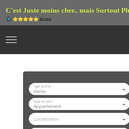
C'est Juste moins cher.. mais Surtout Pl
Type d'offre
Vente
ACCUEIL
L'AGENCE
À VENDRE
À LOUE
Type de bien
Appartement
Localisation