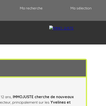
Ma recherche
Ma sélection
RECRUTEMENT
PARTENAIRES
CONTACT
 12 ans,
IMMOJUSTE cherche de nouveaux
secteur, principalement sur les
Yvelines et