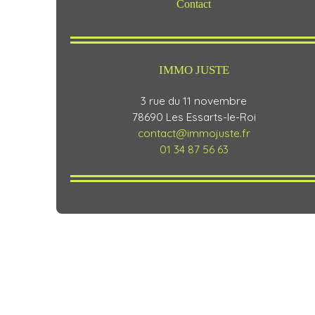
Contact
IMMO JUSTE
3 rue du 11 novembre
78690 Les Essarts-le-Roi
contact@immojuste.fr
01 34 87 56 63