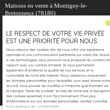
Maisons en vente à Montigny-le-
Bretonneux (78180)
ACCUEIL
L'AGENCE
À VENDRE
À LOUER
ESTIMATION
Type d'offre
Vente
LE RESPECT DE VOTRE VIE PRIVÉE
EST UNE PRIORITÉ POUR NOUS
Type de bien
Maison
Nous utilisons des cookies afin de vous offrir une expérience
Localisation
optimale et une communication pertinente sur notre site. Grace
Montigny-le-Bretonneux (78180)
à ces technologies, nous pouvons vous proposer du contenu e
rapport avec vos centres d'intérêt. Ils nous permettent
Budget max (€)
également d'améliorer la qualité de nos services et la
convivialité de notre site internet. Nous utiliserons uniquement
Surface min (m²)
les données personnelles pour lesquelles vous avez donné votre
accord. Vous pouvez les modifier à n'importe quel moment via
la rubrique ″Gérer les cookies″ en bas de notre site, à l'exceptio
Rechercher
des cookies essentiels à son fonctionnement. Pour plus
d'informations sur vos données personnelles, veuillez consulter
notre politique de confidentialité
.