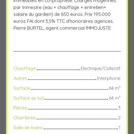
immeubles en co-propriété. Charges moyennes
par trimestre (eau + chauffage + entretien+
salaire du gardien) de 650 euros. Prix 195.000
euros FAI dont 3,5% TTC d'honoraires agences.
Pierre BURTEL, agent commercial IMMOJUSTE
Chauffage
Electrique/Collectif
Autres
Interphone
Surface
64
m²
Surface au sol
64
m²
Pièces
3
Chambres
2
Salle de bains
1