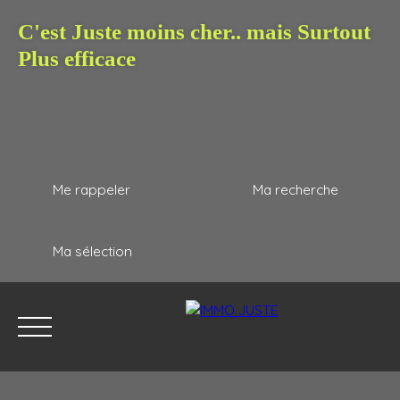
C'est Juste moins cher.. mais Surtout
Plus efficace
Me rappeler
Ma recherche
Ma sélection