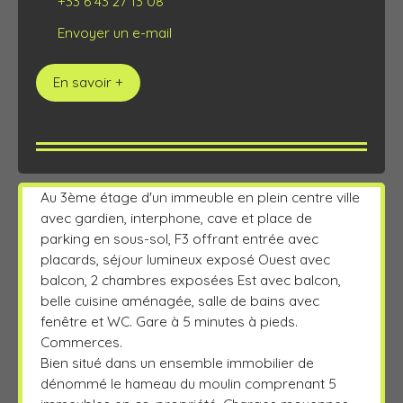
+33 6 43 27 13 08
Envoyer un e-mail
En savoir +
Au 3ème étage d'un immeuble en plein centre ville
avec gardien, interphone, cave et place de
parking en sous-sol, F3 offrant entrée avec
placards, séjour lumineux exposé Ouest avec
balcon, 2 chambres exposées Est avec balcon,
belle cuisine aménagée, salle de bains avec
fenêtre et WC. Gare à 5 minutes à pieds.
Commerces.
Bien situé dans un ensemble immobilier de
dénommé le hameau du moulin comprenant 5