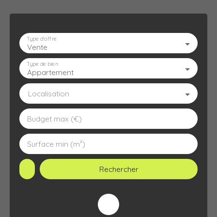
Type d'offre
Vente
ACCUEIL
L'AGENCE
À VENDRE
À LOUER
ESTIMATION
Type de bien
Appartement
Localisation
Budget max (€)
Surface min (m²)
Rechercher