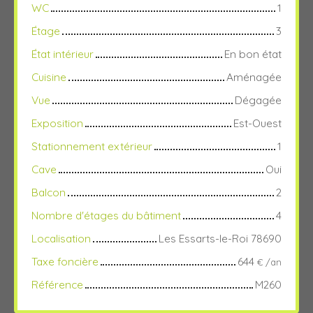
WC
1
Étage
3
État intérieur
En bon état
Cuisine
Aménagée
Vue
Dégagée
Exposition
Est-Ouest
Stationnement extérieur
1
Cave
Oui
Balcon
2
Nombre d'étages du bâtiment
4
Localisation
Les Essarts-le-Roi 78690
Taxe foncière
644
€ /an
Référence
M260