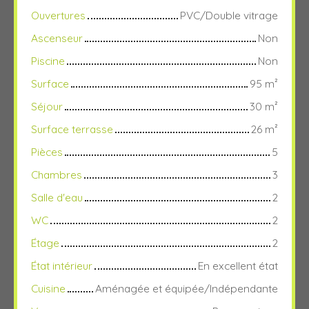
Ouvertures
PVC/Double vitrage
Ascenseur
Non
Piscine
Non
Surface
95
m²
Séjour
30
m²
Surface terrasse
26
m²
Pièces
5
Chambres
3
Salle d'eau
2
WC
2
Étage
2
État intérieur
En excellent état
Cuisine
Aménagée et équipée/Indépendante