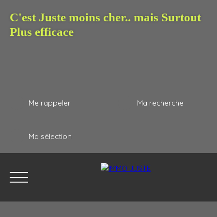
C'est Juste moins cher.. mais Surtout
Plus efficace
Me rappeler
Ma recherche
Ma sélection