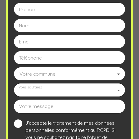
Prénom
Nom
Email
Téléphone
Votre commune
Vous souhaitez
-
Votre message
J'accepte le traitement de mes données
personnelles conformément au RGPD. Si
vous ne souhaitez pas faire l'objet de