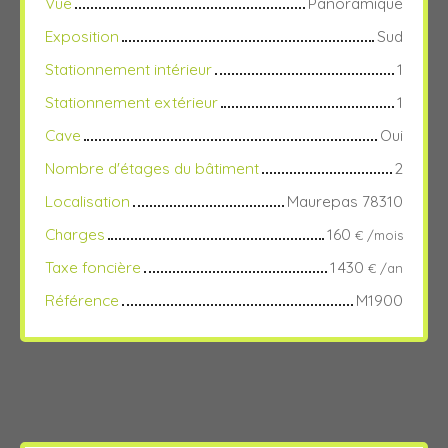
Vue
Panoramique
Exposition
Sud
Stationnement intérieur
1
Stationnement extérieur
1
Cave
Oui
Nombre d'étages du bâtiment
2
Localisation
Maurepas 78310
Charges
160
€ /mois
Taxe foncière
1 430
€ /an
Référence
M1900