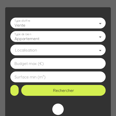
Type d'offre
Vente
ACCUEIL
L'AGENCE
À VENDRE
À LOUER
ESTIMATION
Type de bien
Appartement
Localisation
Budget max (€)
Surface min (m²)
Rechercher