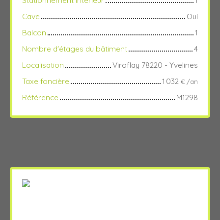
Cave
Oui
Balcon
1
Nombre d'étages du bâtiment
4
Localisation
Viroflay 78220 - Yvelines
Taxe foncière
1 032
€ /an
Référence
M1298