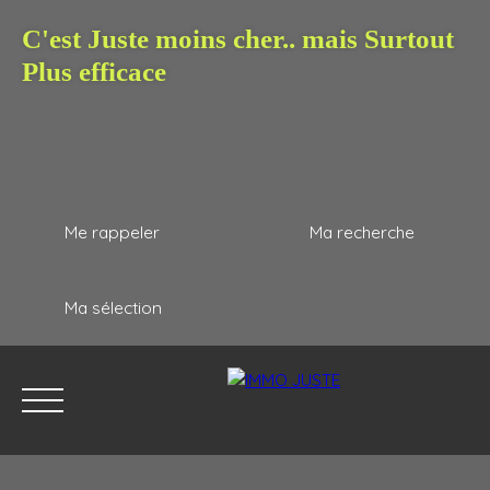
C'est Juste moins cher.. mais Surtout
Plus efficace
Me rappeler
Ma recherche
Ma sélection