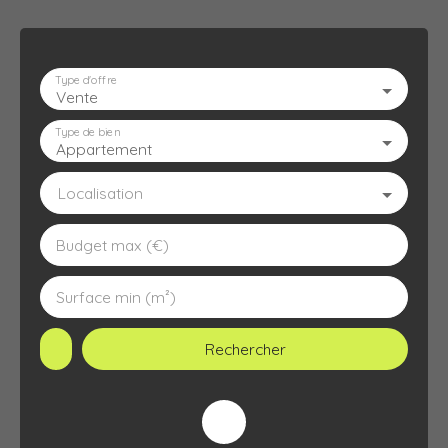
Type d'offre
Vente
ACCUEIL
L'AGENCE
À VENDRE
À LOUER
ESTIMATION
Type de bien
Appartement
Localisation
Budget max (€)
Surface min (m²)
Rechercher