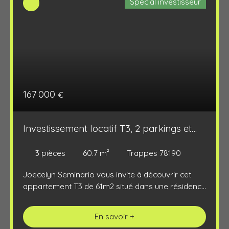
Spécial investisseur
167 000
€
Investissement locatif T3, 2 parkings et
loggia
3
pièces
60.7
m²
Trappes 78190
Joecelyn Seminario vous invite à découvrir cet
appartement T3 de 61m2 situé dans une résidence
récente de 2017, avec 2 places de parkings en
sous-sol. Situé dans le quartier recherché de
En savoir +
l'Aérostat à Trappes, proche de toutes