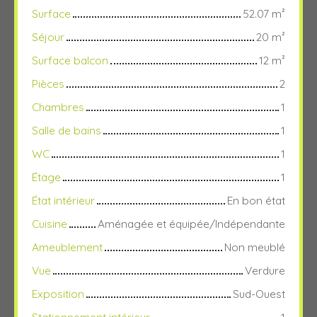
Surface
52.07
m²
Séjour
20
m²
Surface balcon
12
m²
Pièces
2
Chambres
1
Salle de bains
1
WC
1
Étage
1
État intérieur
En bon état
Cuisine
Aménagée et équipée/Indépendante
Ameublement
Non meublé
Vue
Verdure
Exposition
Sud-Ouest
Stationnement intérieur
1