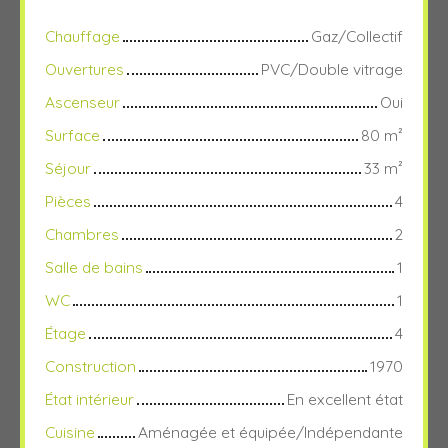
Chauffage
Gaz/Collectif
Ouvertures
PVC/Double vitrage
Ascenseur
Oui
Surface
80
m²
Séjour
33
m²
Pièces
4
Chambres
2
Salle de bains
1
WC
1
Étage
4
Construction
1970
État intérieur
En excellent état
Cuisine
Aménagée et équipée/Indépendante