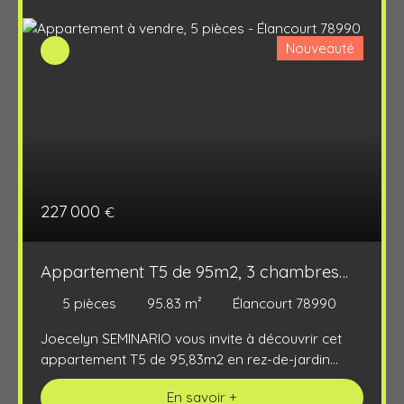
Nouveauté
227 000
€
Appartement T5 de 95m2, 3 chambres
avec jardin et parking
5
pièces
95.83
m²
Élancourt 78990
Joecelyn SEMINARIO vous invite à découvrir cet
appartement T5 de 95,83m2 en rez-de-jardin
dans la résidence de la Chapelle à Elancourt.
En savoir +
L'espace extérieur est composé d'une terrasse et