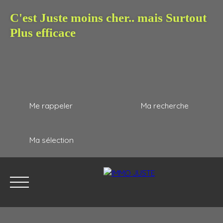
C'est Juste moins cher.. mais Surtout
Plus efficace
Me rappeler
Ma recherche
Ma sélection