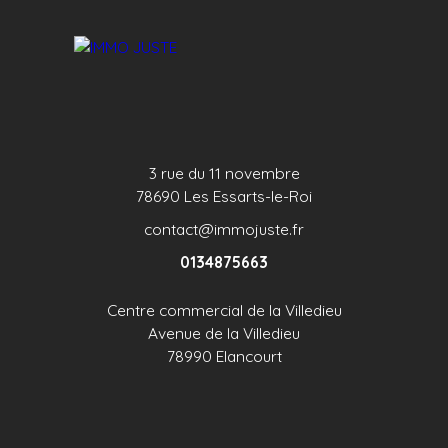
de l'agent commercial Joecelyn Seminario
enregistré au RSAC de Versailles n°992 917 401 j.
seminario@immojuste. fr. Téléphonez au 06. 87.
72. 80. 40
3 rue du 11 novembre
78690 Les Essarts-le-Roi
contact@immojuste.fr
0134875663
Centre commercial de la Villedieu
Avenue de la Villedieu
78990 Elancourt