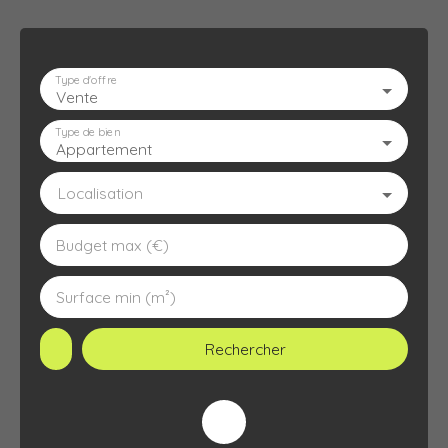
Type d'offre
Vente
ACCUEIL
L'AGENCE
À VENDRE
À LOUER
ESTIMATION
Type de bien
Appartement
Localisation
Budget max (€)
Surface min (m²)
Rechercher