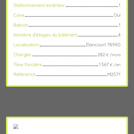
Stationnement extérieur
1
Cave
Oui
Balcon
1
Nombre d'étages du bâtiment
4
Localisation
Élancourt 78990
Charges
282
€ /mois
Taxe foncière
1 567
€ /an
Référence
M2571