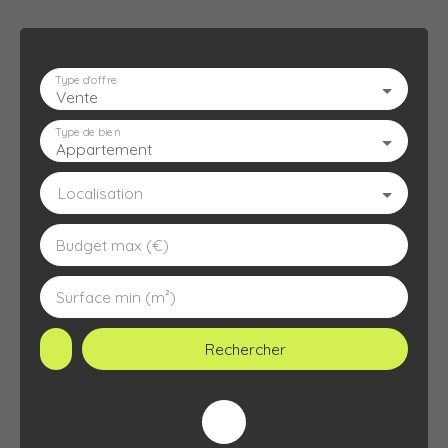
Type d'offre
Vente
ACCUEIL
L'AGENCE
À VENDRE
À LOUER
ESTIMATION
Type de bien
Appartement
Localisation
Budget max (€)
Surface min (m²)
Rechercher