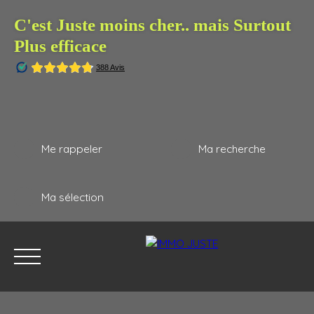
C'est Juste moins cher.. mais Surtout
Plus efficace
Me rappeler
Ma recherche
Ma sélection