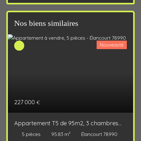
Nos biens similaires
Nouveauté
227 000
€
Appartement T5 de 95m2, 3 chambres
avec jardin et parking
5
pièces
95.83
m²
Élancourt 78990