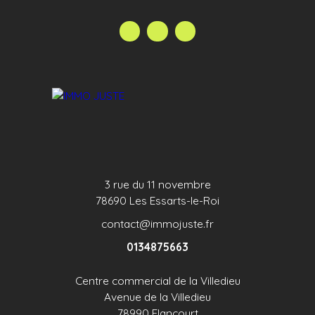
décoratrice d'intérieur pour réinventer une pièce
de votre choix! Une visite virtuelle 3D 360° est
disponible sur notre site www. immojuste. fr.
Annonce publiée sous la responsabilité éditoriale
de l'agent commercial Joecelyn Seminario
enregistré au RSAC de Versailles n°992 917 401 j.
seminario@immojuste. fr. Téléphonez au 06. 87.
72. 80. 40
3 rue du 11 novembre
78690 Les Essarts-le-Roi
contact@immojuste.fr
0134875663
Centre commercial de la Villedieu
Avenue de la Villedieu
78990 Elancourt