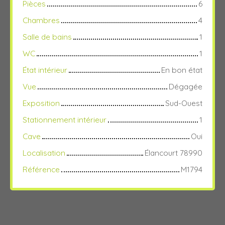
Pièces
6
Chambres
4
Salle de bains
1
WC
1
État intérieur
En bon état
Vue
Dégagée
Exposition
Sud-Ouest
Stationnement intérieur
1
Cave
Oui
Localisation
Élancourt 78990
Référence
M1794