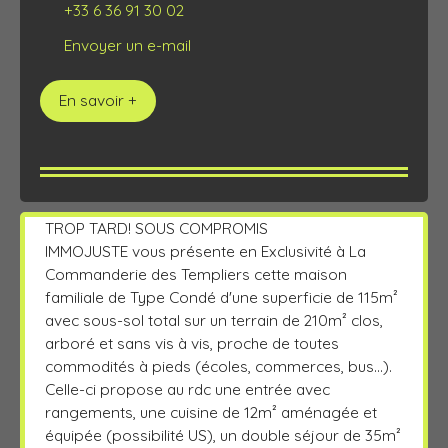
+33 6 36 91 30 02
Envoyer un e-mail
En savoir +
TROP TARD! SOUS COMPROMIS
IMMOJUSTE vous présente en Exclusivité à La
Commanderie des Templiers cette maison
familiale de Type Condé d'une superficie de 115m²
avec sous-sol total sur un terrain de 210m² clos,
arboré et sans vis à vis, proche de toutes
commodités à pieds (écoles, commerces, bus...).
Celle-ci propose au rdc une entrée avec
rangements, une cuisine de 12m² aménagée et
équipée (possibilité US), un double séjour de 35m²