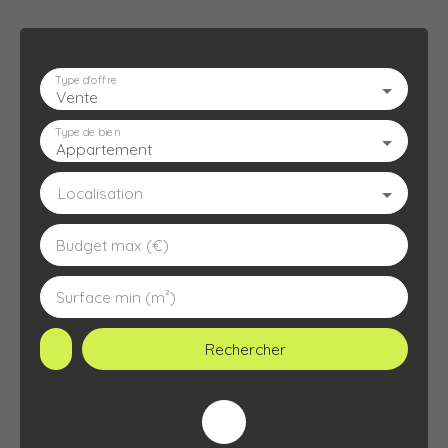
Type d'offre
Vente
ACCUEIL
L'AGENCE
À VENDRE
À LOUER
ESTIMATION
Type de bien
Appartement
Localisation
Budget max (€)
Surface min (m²)
Rechercher