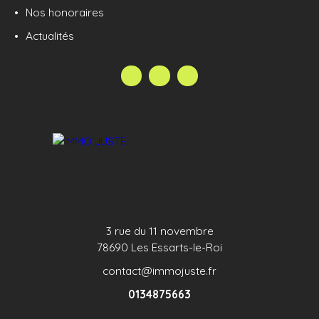
Nos honoraires
écoles, commerces, centre de loisirs, médecins,
gymnase, bus... Cette maison attend sa nouvelle
Actualités
famille ! Annonce publiée sous la responsabilité
éditoriale de Tiffany Valentin Agent Commercial
Immatriculé au RSAC de Versailles sous le numéro
798 854 352
3 rue du 11 novembre
78690 Les Essarts-le-Roi
contact@immojuste.fr
0134875663