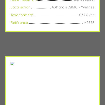
Localisation
Auffargis 78610 - Yvelines
Taxe foncière
1 037
€ /an
Référence
M2578