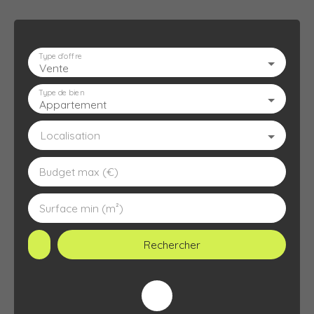
Type d'offre
Vente
ACCUEIL
L'AGENCE
À VENDRE
À LOUER
ESTIMATION
Type de bien
Appartement
Localisation
Budget max (€)
Surface min (m²)
Rechercher