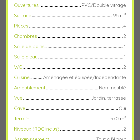
Ouvertures
PVC/Double vitrage
Surface
95
m²
Pièces
4
Chambres
2
Salle de bains
1
Salle d'eau
1
WC
2
Cuisine
Aménagée et équipée/Indépendante
Ameublement
Non meublé
Vue
Jardin, terrasse
Cave
Oui
Terrain
570
m²
Niveaux (RDC inclus)
2
Assainissement
Tout à l'égout