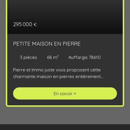
295 000
€
PETITE MAISON EN PIERRE
3
pièces
68
m²
Auffargis 78610
Pierre et Immo juste vous proposent cette
charmante maison en pierres entièrement
rénovée au centre du village. Elle propose au RDC
un séjour avec cuisine ouverte équipée, une salle
En savoir +
de bain avec baignoire d'angle et WC; et à l'étage
un palier ouvrant sur 2 chambres. l'extérieur se
compose d'une terrasse sans vis-à-vis et d'un
jardinet. Bienvenue à Auffargis, où vous
découvrirez une vraie vie de village avec les
commerces de proximité (épicerie avec vente à