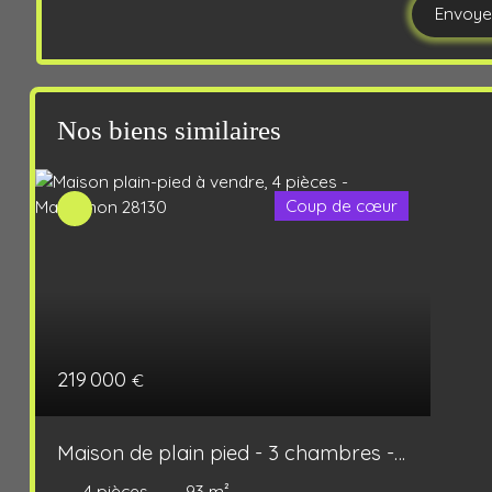
Envoye
Nos biens similaires
Coup de cœur
219 000
€
Maison de plain pied - 3 chambres -
jardin
4
pièces
93
m²