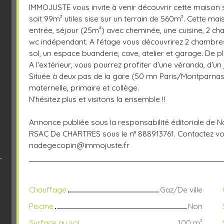
IMMOJUSTE vous invite à venir découvrir cette maison s
soit 99m² utiles sise sur un terrain de 560m². Cette 
entrée, séjour (25m²) avec cheminée, une cuisine, 2 ch
wc indépendant. A l'étage vous découvrirez 2 chambres 
sol, un espace buanderie, cave, atelier et garage. De
A l'extérieur, vous pourrez profiter d'une véranda, d'un
Située à deux pas de la gare (50 mn Paris/Montparnasse
maternelle, primaire et collège.
N'hésitez plus et visitons la ensemble !!
Annonce publiée sous la responsabilité éditoriale de
RSAC De CHARTRES sous le n° 888913761. Contactez vot
nadegecopin@immojuste.fr
Chauffage
Gaz/De ville
Piscine
Non
Surface au sol
100
m²