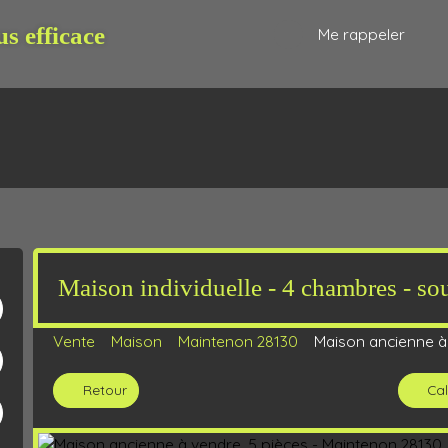
us efficace
Me rappeler
Maison individuelle - 4 chambres - sou
R
ESTIMATION
BIENS VENDUS
NOS CONSEILLERS
BARÈME
Vente
Maison
Maintenon 28130
Maison ancienne à
Retour
Cal