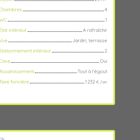
Chambres
4
WC
1
État intérieur
A rafraîchir
Vue
Jardin, terrasse
Stationnement intérieur
2
Cave
Oui
Assainissement
Tout à l'égout
Taxe foncière
1 232
€ /an