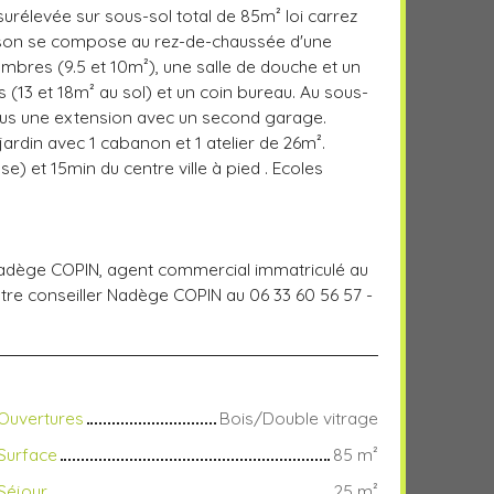
urélevée sur sous-sol total de 85m² loi carrez
maison se compose au rez-de-chaussée d'une
ambres (9.5 et 10m²), une salle de douche et un
(13 et 18m² au sol) et un coin bureau. Au sous-
 plus une extension avec un second garage.
 jardin avec 1 cabanon et 1 atelier de 26m².
) et 15min du centre ville à pied . Ecoles
 Nadège COPIN, agent commercial immatriculé au
re conseiller Nadège COPIN au 06 33 60 56 57 -
Ouvertures
Bois/Double vitrage
Surface
85
m²
Séjour
25
m²