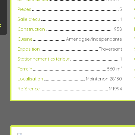
Pièces
5
Salle d'eau
1
Construction
1958
Cuisine
Aménagée/Indépendante
Exposition
Traversant
Stationnement extérieur
1
Terrain
560
m²
Localisation
Maintenon 28130
Référence
M1994