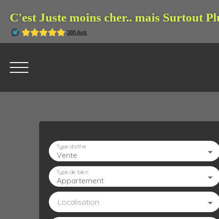
C'est Juste moins cher.. mais Surtout Pl
Type d'offre
Vente
ACCUEIL
L'AGENCE
À VENDRE
À LOUE
Type de bien
Appartement
Localisation