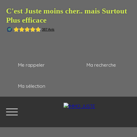
C'est Juste moins cher.. mais Surtout
Plus efficace
Me rappeler
Ma recherche
Ma sélection