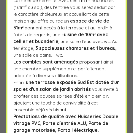
calme et de sérénité. Avec ses 115 m²habitables
(161m² au sol), dès l'entrée vous serez séduit par
le caractère chaleureux et accueillant de cette
maison qui offre au rdc un
espace de vie de
31m²
donnant accès à la terrasse et au jardin à
l'abris de regards, une c
uisine de 10m² avec
cellier et buanderie
, une salle d'eau avec wc. Au
1er étage,
3 spacieuses chambres et 1 bureau,
une salle de bains, 1 wc.
Les combles sont aménagés
proposant ainsi
une chambre supplémentaire, parfaitement
adaptée à diverses utilisations.
Enfin,
une terrasse exposée Sud Est dotée d'un
spa et d'un salon de jardin
abrités
vous invite à
profiter des douces soirées d'été en plein air,
ajoutant une touche de convivialité à cet
ensemble déjà séduisant.
Prestations de qualité avec Huisseries Double
vitrage PVC, Porte d'entrée ALU, Porte de
garage motorisée, Portail électrique.