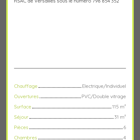
RSAC de Versailles sous le numéro 798 854 352
Chauffage
Electrique/Individuel
Ouvertures
PVC/Double vitrage
Surface
115
m²
Séjour
31
m²
Pièces
6
Chambres
4