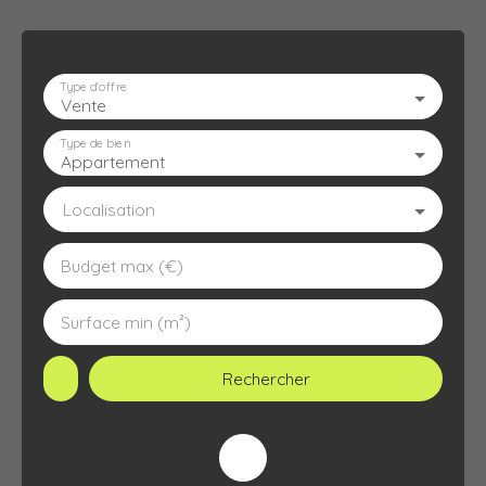
Type d'offre
Vente
ACCUEIL
L'AGENCE
À VENDRE
À LOUER
ESTIMATION
Type de bien
Appartement
Localisation
Budget max (€)
Surface min (m²)
Rechercher