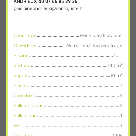
ANDRIEUX au 07 66 85 29 26
ghislaineandrieux@immojuste.fr
Chauffage
Electrique/Individuel
Ouvertures
Aluminium/Double vitrage
Piscine
Non
Surface
210
m²
Séjour
81
m²
Pièces
7
Chambres
5
Salle de bains
2
Salle d'eau
1
WC
3
Construction
1996