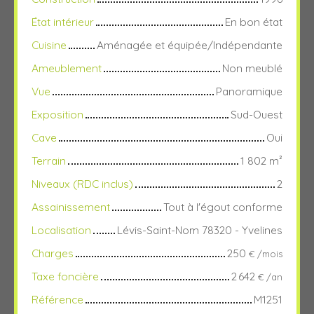
État intérieur
En bon état
Cuisine
Aménagée et équipée/Indépendante
Ameublement
Non meublé
Vue
Panoramique
Exposition
Sud-Ouest
Cave
Oui
Terrain
1 802
m²
Niveaux (RDC inclus)
2
Assainissement
Tout à l'égout conforme
Localisation
Lévis-Saint-Nom 78320 - Yvelines
Charges
250
€ /mois
Taxe foncière
2 642
€ /an
Référence
M1251