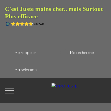
C'est Juste moins cher.. mais Surtout
Plus efficace
Me rappeler
Ma recherche
Ma sélection