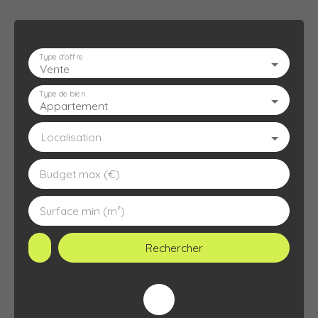
Type d'offre
Vente
ACCUEIL
L'AGENCE
À VENDRE
À LOUER
ESTIMATION
Type de bien
Appartement
Localisation
Budget max (€)
Surface min (m²)
Rechercher