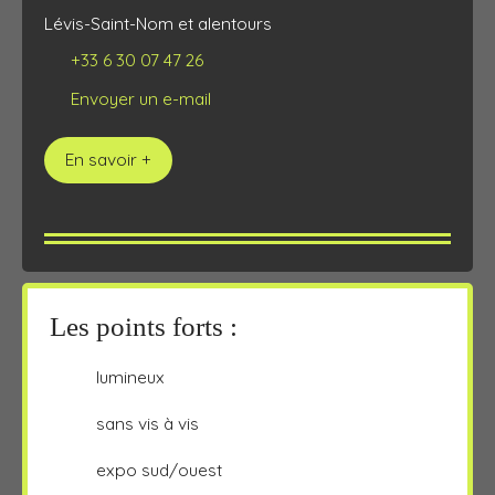
Lévis-Saint-Nom et alentours
+33 6 30 07 47 26
Envoyer un e-mail
En savoir +
Les points forts :
lumineux
sans vis à vis
expo sud/ouest