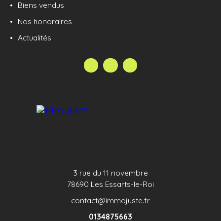
et gare des Essarts le Roi (ligne N Paris-
Biens vendus
Montparnasse) à 5 minutes. Annonce publiée
Nos honoraires
sous la responsabilité éditoriale de Pierre BURTEL,
agent commercial immatriculé au RSAC de
Actualités
Versailles sous le n°818377442.
3 rue du 11 novembre
78690 Les Essarts-le-Roi
contact@immojuste.fr
0134875663