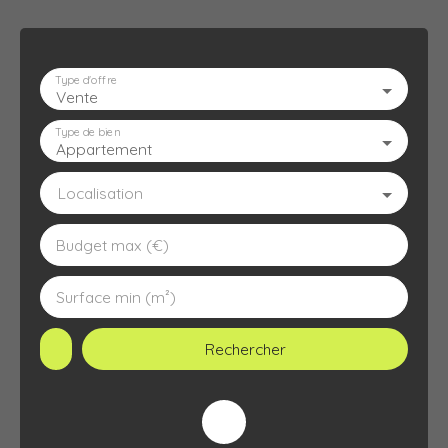
Type d'offre
Vente
ACCUEIL
L'AGENCE
À VENDRE
À LOUER
ESTIMATION
Type de bien
Appartement
Localisation
Budget max (€)
Surface min (m²)
Rechercher