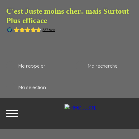
C'est Juste moins cher.. mais Surtout
Plus efficace
Me rappeler
Ma recherche
Ma sélection