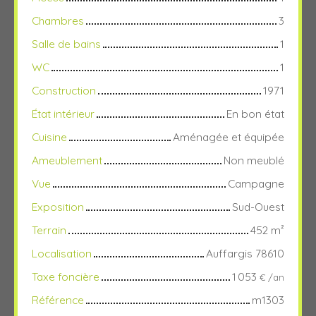
Chambres
3
Salle de bains
1
WC
1
Construction
1971
État intérieur
En bon état
Cuisine
Aménagée et équipée
Ameublement
Non meublé
Vue
Campagne
Exposition
Sud-Ouest
Terrain
452
m²
Localisation
Auffargis 78610
Taxe foncière
1 053
€ /an
Référence
m1303