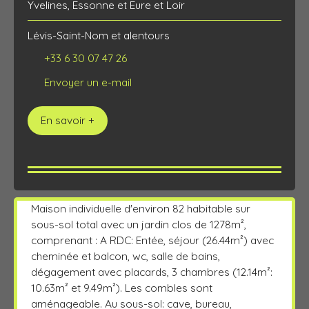
Yvelines, Essonne et Eure et Loir
Lévis-Saint-Nom et alentours
+33 6 30 07 47 26
Envoyer un e-mail
En savoir +
Maison individuelle d'environ 82 habitable sur
sous-sol total avec un jardin clos de 1278m²,
comprenant : A RDC: Entée, séjour (26.44m²) avec
cheminée et balcon, wc, salle de bains,
dégagement avec placards, 3 chambres (12.14m²:
10.63m² et 9.49m²). Les combles sont
aménageable. Au sous-sol: cave, bureau,