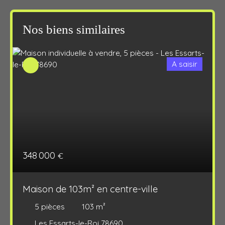
Nos biens similaires
A saisir
348 000
€
Maison de 103m² en centre-ville
5
pièces
103
m²
Les Essarts-le-Roi 78690