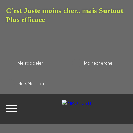
C'est Juste moins cher.. mais Surtout
Plus efficace
Me rappeler
Ma recherche
Ma sélection