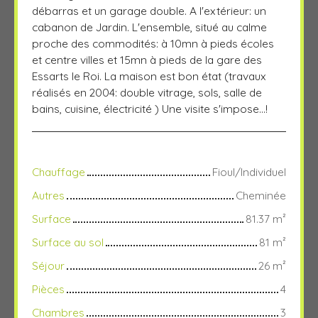
débarras et un garage double. A l'extérieur: un
cabanon de Jardin. L'ensemble, situé au calme
proche des commodités: à 10mn à pieds écoles
et centre villes et 15mn à pieds de la gare des
Essarts le Roi. La maison est bon état (travaux
réalisés en 2004: double vitrage, sols, salle de
bains, cuisine, électricité ) Une visite s'impose...!
Chauffage
Fioul/Individuel
Autres
Cheminée
Surface
81.37
m²
Surface au sol
81
m²
Séjour
26
m²
Pièces
4
Chambres
3