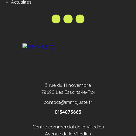
www. immojuste. fr. HONORAIRES DE 12 000€
Actualités
INCLUS DANS LE PRIX. IMMO JUSTE pour vous!
Contactez votre conseiller immobilier Matthieu
Duché pour tous renseignements
complémentaires. Annonce publiée sous la
responsabilité éditoriale de l'agent commercial
enregistré au RSAC de Versailles n°893 478 404
Téléphone: 06. 72. 45. 59. 09 mail:
matthieuduche@immojuste. fr
3 rue du 11 novembre
78690 Les Essarts-le-Roi
contact@immojuste.fr
0134875663
Centre commercial de la Villedieu
Avenue de la Villedieu