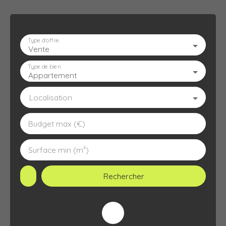
Type d'offre
Vente
ACCUEIL
L'AGENCE
À VENDRE
À LOUER
ESTIMATION
Type de bien
Appartement
Localisation
Budget max (€)
Surface min (m²)
Rechercher