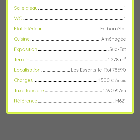
Salle d'eau
1
WC
1
État intérieur
En bon état
Cuisine
Aménagée
Exposition
Sud-Est
Terrain
1 278
m²
Localisation
Les Essarts-le-Roi 78690
Charges
1 500
€ /mois
Taxe foncière
1 390
€ /an
Référence
M621