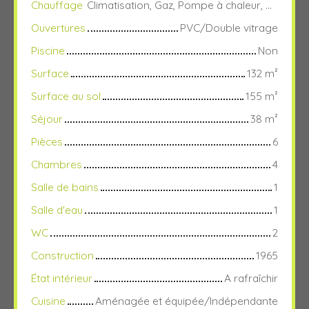
Chauffage
Climatisation, Gaz, Pompe à chaleur, Réversible/De ville
Ouvertures
PVC/Double vitrage
Piscine
Non
Surface
132
m²
Surface au sol
155
m²
Séjour
38
m²
Pièces
6
Chambres
4
Salle de bains
1
Salle d'eau
1
WC
2
Construction
1965
État intérieur
A rafraîchir
Cuisine
Aménagée et équipée/Indépendante