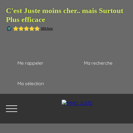
C'est Juste moins cher.. mais Surtout
Plus efficace
Me rappeler
Ma recherche
Ma sélection