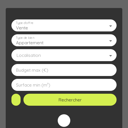
Type d'offre
Vente
ACCUEIL
L'AGENCE
À VENDRE
À LOUER
ESTIMATION
Type de bien
Appartement
Localisation
Budget max (€)
Surface min (m²)
Rechercher