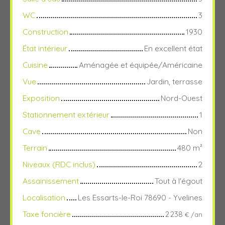
WC
3
Construction
1930
État intérieur
En excellent état
Cuisine
Aménagée et équipée/Américaine
Vue
Jardin, terrasse
Exposition
Nord-Ouest
Stationnement extérieur
1
Cave
Non
Terrain
480
m²
Niveaux (RDC inclus)
2
Assainissement
Tout à l'égout
Localisation
Les Essarts-le-Roi 78690 - Yvelines
Taxe foncière
2 238
€ /an