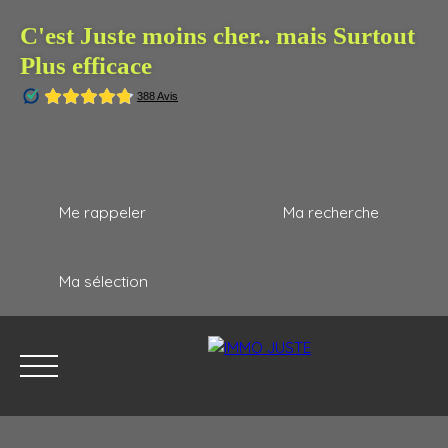
C'est Juste moins cher.. mais Surtout
Plus efficace
Me rappeler
Ma recherche
Ma sélection