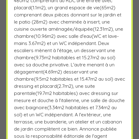
480m2 comprenant au RDC une entrée avec
placard(1.1m2), un grand espace de vie(65m2)
comprenant deux pièces donnant sur le jardin et
le patio (28m2) avec cheminée à insert, une
cuisine ouverte aménagée/équipée(12.31m2), une
chambre(10.96m2) avec salle d'eau(WC et lave-
mains 3.67m2) et un WC indépendant. Deux
escaliers mènent à l'étage, un desservant une
chambre(9.73m2 habitables et 15.27m2 au sol)
avec sa douche privative. L'autre menant à un
dégagement(4.69m2) desservant une
chambre(9.5m2 habitables et 15.47m2 au sol) avec
dressing et placard(2.7m2), une suite
parentale(19.7m2 habitables) avec dressing sur
mesure et douche à l'italienne, une salle de douche
avec baignoire(3.34m2 habitables et 7.34m2 au
sol) et un WC indépendant. A l'extérieur, une
terrasse, une buanderie, un atelier et un cabanon
de jardin complètent ce bien. Annonce publiée
sous la responsabilité éditoriale de l'agent