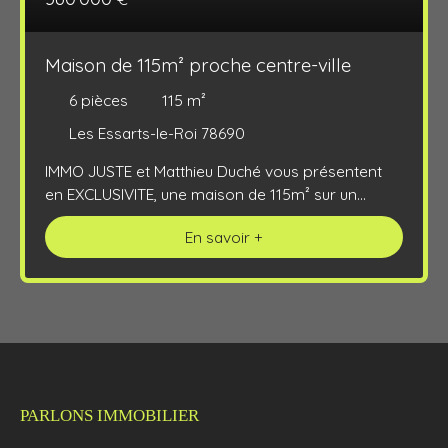
Maison de 115m² proche centre-ville
6
pièces
115
m²
Les Essarts-le-Roi 78690
IMMO JUSTE et Matthieu Duché vous présentent
en EXCLUSIVITE, une maison de 115m² sur un
terrain de 607m². Au rez-de-chaussée, vous
En savoir +
trouverez une entrée avec placard(7m²), un
double séjour(37m²), une cuisine indépendante(11.
33m²) avec accès au garage attenant, une
chambre(9. 75m²) et un WC indépendant(1. 5m²).
A l'étage, un dégagement(5. 1m²) dessert les trois
chambres(8. 6m², 9m², 19m²) et la salle de
bains(4m²). Vous trouverez parmi ces chambres
une suite parentale avec placard, salle de douche
PARLONS IMMOBILIER
et WC indépendant. Cette maison est en bon état,
bien entretenue, équipée de volets en aluminium