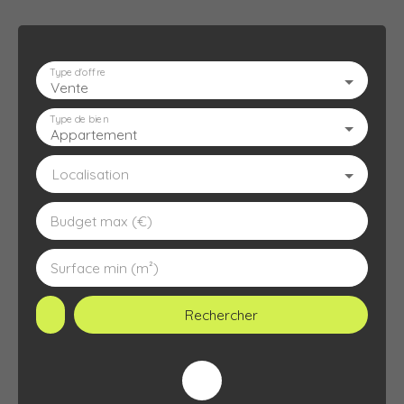
Type d'offre
Vente
ACCUEIL
L'AGENCE
À VENDRE
À LOUER
ESTIMATION
Type de bien
Appartement
Localisation
Budget max (€)
Surface min (m²)
Rechercher