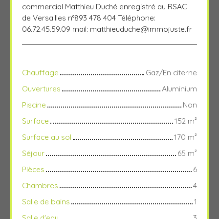
commercial Matthieu Duché enregistré au RSAC
de Versailles n°893 478 404 Téléphone:
06.72.45.59.09 mail:
matthieuduche@immojuste.fr
Chauffage
Gaz/En citerne
Ouvertures
Aluminium
Piscine
Non
Surface
152
m²
Surface au sol
170
m²
Séjour
65
m²
Pièces
6
Chambres
4
Salle de bains
1
Salle d'eau
3