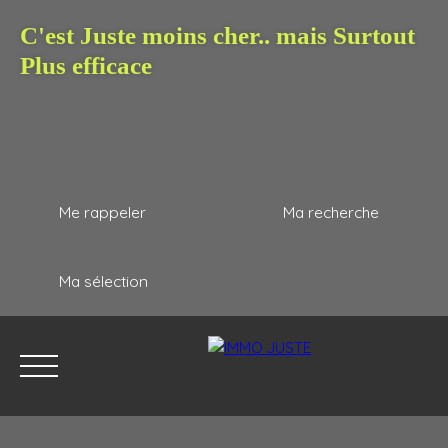
C'est Juste moins cher.. mais Surtout
Plus efficace
Me rappeler
Ma recherche
Ma sélection