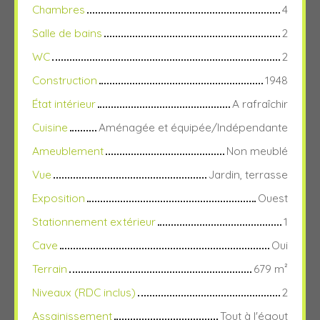
Chambres
4
Salle de bains
2
WC
2
Construction
1948
État intérieur
A rafraîchir
Cuisine
Aménagée et équipée/Indépendante
Ameublement
Non meublé
Vue
Jardin, terrasse
Exposition
Ouest
L
e
Stationnement extérieur
1
a
fl
Cave
Oui
e
t
Terrain
679
m²
|
©
Niveaux (RDC inclus)
2
O
p
Assainissement
Tout à l'égout
e