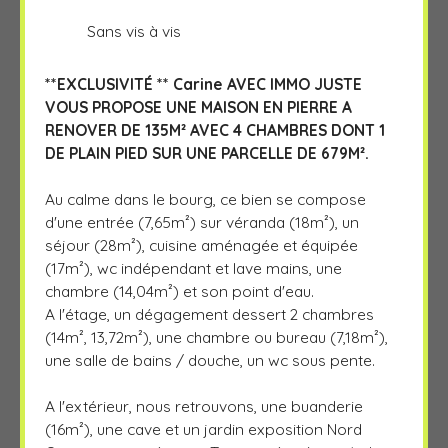
Sans vis à vis
**EXCLUSIVITÉ ** Carine AVEC IMMO JUSTE
VOUS PROPOSE UNE MAISON EN PIERRE A
RENOVER DE 135M² AVEC 4 CHAMBRES DONT 1
DE PLAIN PIED SUR UNE PARCELLE DE 679M².
Au calme dans le bourg, ce bien se compose
d'une entrée (7,65m²) sur véranda (18m²), un
séjour (28m²), cuisine aménagée et équipée
(17m²), wc indépendant et lave mains, une
chambre (14,04m²) et son point d'eau.
A l'étage, un dégagement dessert 2 chambres
(14m², 13,72m²), une chambre ou bureau (7,18m²),
une salle de bains / douche, un wc sous pente.
A l'extérieur, nous retrouvons, une buanderie
(16m²), une cave et un jardin exposition Nord