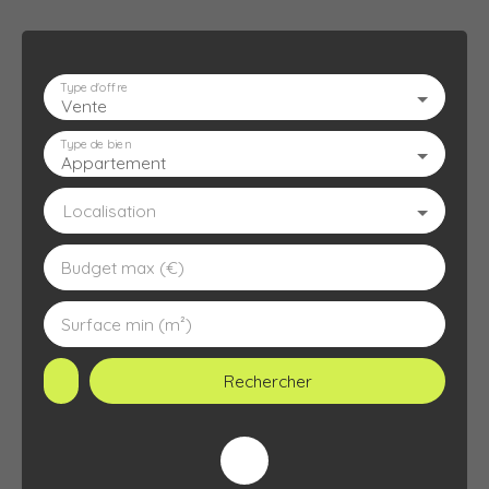
Type d'offre
Vente
ACCUEIL
L'AGENCE
À VENDRE
À LOUER
ESTIMATION
Type de bien
Appartement
Localisation
Budget max (€)
Surface min (m²)
Rechercher