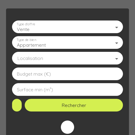
Type d'offre
Vente
ACCUEIL
L'AGENCE
À VENDRE
À LOUER
ESTIMATION
Type de bien
Appartement
Localisation
Budget max (€)
Surface min (m²)
Rechercher