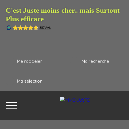
C'est Juste moins cher.. mais Surtout
Plus efficace
Me rappeler
Ma recherche
Ma sélection