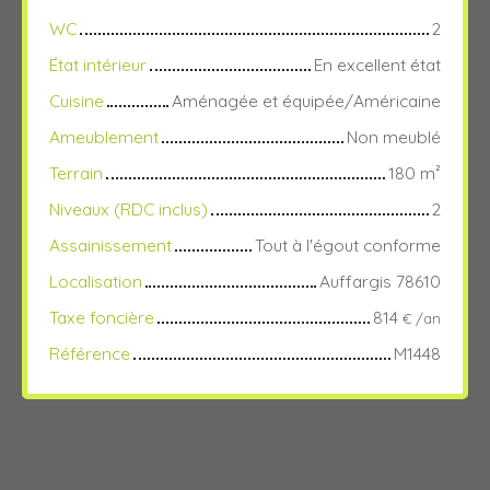
WC
2
État intérieur
En excellent état
Cuisine
Aménagée et équipée/Américaine
Ameublement
Non meublé
Terrain
180
m²
Niveaux (RDC inclus)
2
Assainissement
Tout à l'égout conforme
Localisation
Auffargis 78610
Taxe foncière
814
€ /an
Référence
M1448