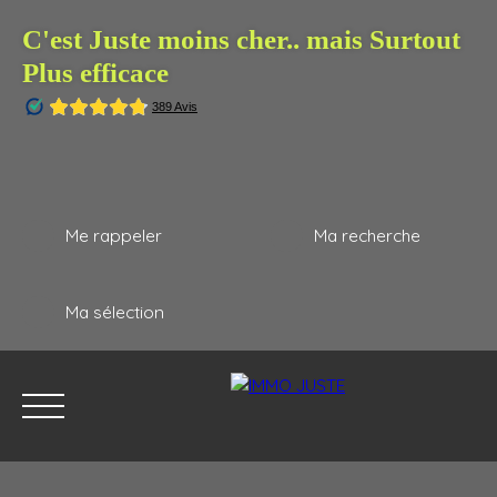
C'est Juste moins cher.. mais Surtout
Plus efficace
Me rappeler
Ma recherche
Ma sélection