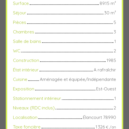
Surface
89.15
m²
Séjour
30
m²
Pièces
5
Chambres
3
Salle de bains
1
WC
2
Construction
1985
État intérieur
A rafraîchir
Cuisine
Aménagée et équipée/Indépendante
Exposition
Est-Ouest
Stationnement intérieur
1
Niveaux (RDC inclus)
2
Localisation
Élancourt 78990
Taxe foncière
1 326
€ /an