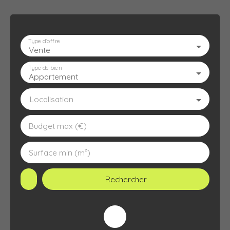
Type d'offre
Vente
ACCUEIL
L'AGENCE
À VENDRE
À LOUER
ESTIMATION
Type de bien
Appartement
Localisation
Budget max (€)
Surface min (m²)
Rechercher