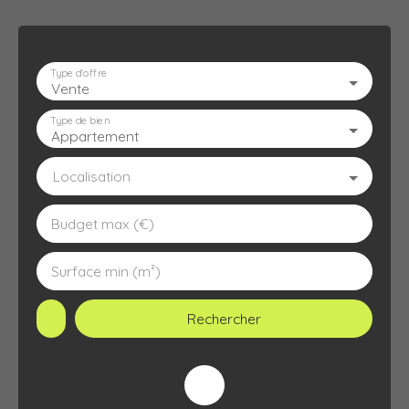
Type d'offre
Vente
ACCUEIL
L'AGENCE
À VENDRE
À LOUER
ESTIMATION
Type de bien
Appartement
Localisation
Budget max (€)
Surface min (m²)
Rechercher