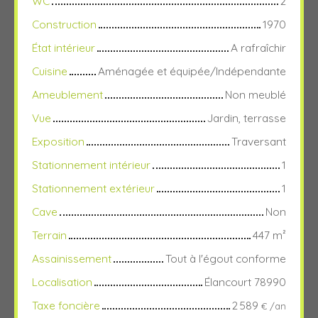
WC
2
Construction
1970
État intérieur
A rafraîchir
Cuisine
Aménagée et équipée/Indépendante
Ameublement
Non meublé
Vue
Jardin, terrasse
Exposition
Traversant
Stationnement intérieur
1
Stationnement extérieur
1
Cave
Non
Terrain
447
m²
Assainissement
Tout à l'égout conforme
Localisation
Élancourt 78990
Taxe foncière
2 589
€ /an