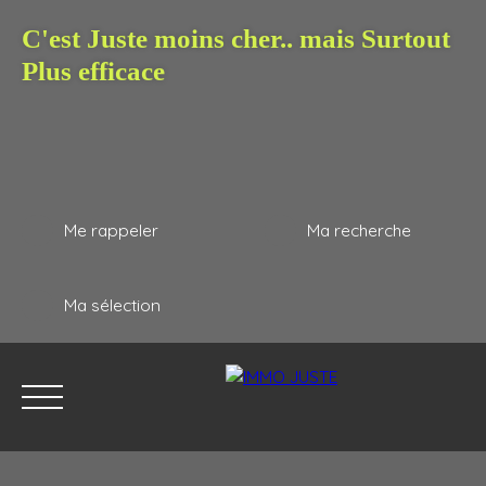
C'est Juste moins cher.. mais Surtout
Plus efficace
Me rappeler
Ma recherche
Ma sélection