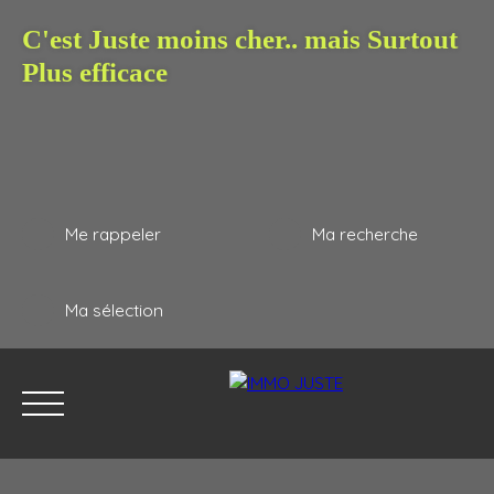
C'est Juste moins cher.. mais Surtout
Plus efficace
Me rappeler
Ma recherche
Ma sélection