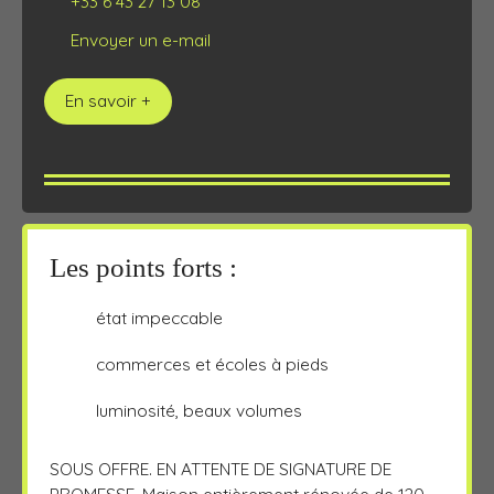
+33 6 43 27 13 08
Envoyer un e-mail
En savoir +
Les points forts :
état impeccable
commerces et écoles à pieds
luminosité, beaux volumes
SOUS OFFRE. EN ATTENTE DE SIGNATURE DE
PROMESSE. Maison entièrement rénovée de 120