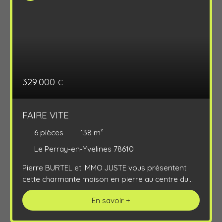
329 000
€
FAIRE VITE
6
pièces
138
m²
Le Perray-en-Yvelines 78610
Pierre BURTEL et IMMO JUSTE vous présentent
cette charmante maison en pierre au centre du
Perray avec toutes les commodités (centre
En savoir +
commercial, boulangerie, écoles, bus pour la
gare,... ). Au RDC : salle à manger, séjour avec