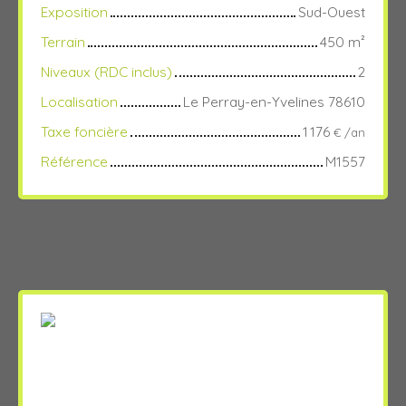
Exposition
Sud-Ouest
Terrain
450
m²
Niveaux (RDC inclus)
2
Localisation
Le Perray-en-Yvelines 78610
Taxe foncière
1 176
€ /an
Référence
M1557