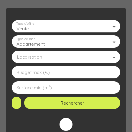
Type d'offre
Vente
ACCUEIL
L'AGENCE
À VENDRE
À LOUER
ESTIMATION
Type de bien
Appartement
Localisation
Budget max (€)
Surface min (m²)
Rechercher