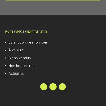
cheminée, cuisine et cellier, salle de bain avec WC,
accès à la cave. A l'étage : 3 grandes chambres,
un bureau et des WC indépendants. Sans oublier
un beau jardin sans vis-à-vis avec une terrasse à
l'arrière de la maison exposée ouest. Annonce
publiée sous la responsabilité éditoriale de Pierre
PARLONS IMMOBILIER
BURTEL, agent commercial immatriculé au RSAC
de Versailles sous le n°818377442.
Estimation de mon bien
À vendre
Biens vendus
Nos honoraires
Actualités