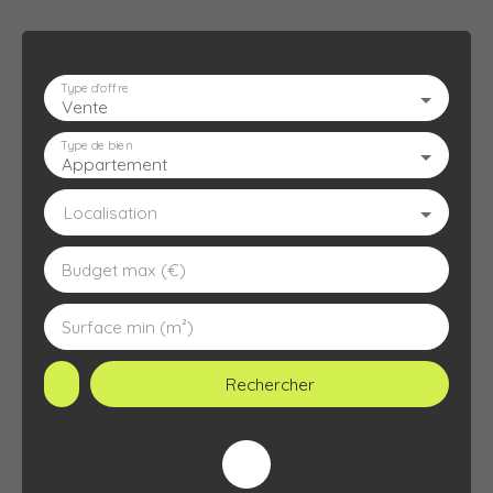
Type d'offre
Vente
ACCUEIL
L'AGENCE
À VENDRE
À LOUER
ESTIMATION
Type de bien
Appartement
Localisation
Budget max (€)
Surface min (m²)
Rechercher