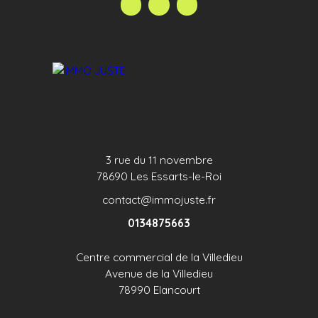
Contactez votre conseiller Nadège COPIN au 06 33
60 56 57 - nadegecopin@immojuste. fr
3 rue du 11 novembre
78690 Les Essarts-le-Roi
contact@immojuste.fr
0134875663
Centre commercial de la Villedieu
Avenue de la Villedieu
78990 Elancourt