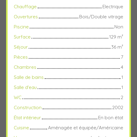
Chauffage
Electrique
Ouvertures
Bois/Double vitrage
Piscine
Non
Surface
129
m²
Séjour
36
m²
Pièces
7
Chambres
4
Salle de bains
1
Salle d'eau
1
WC
2
Construction
2002
État intérieur
En bon état
Cuisine
Aménagée et équipée/Américaine