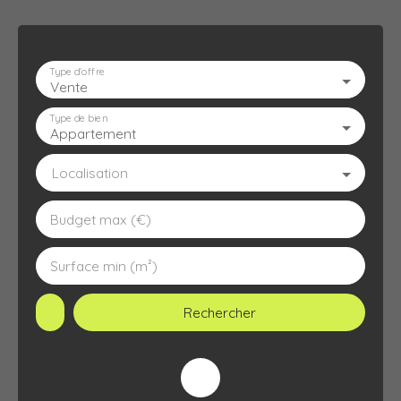
Type d'offre
Vente
ACCUEIL
L'AGENCE
À VENDRE
À LOUER
ESTIMATION
Type de bien
Appartement
Localisation
Budget max (€)
Surface min (m²)
Rechercher