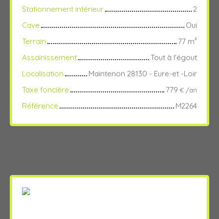
Stationnement intérieur
2
Cave
Oui
Terrain
77
m²
Assainissement
Tout à l'égout
Localisation
Maintenon 28130 - Eure-et -Loir
Taxe foncière
779
€ /an
Référence
M2264