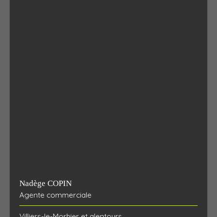
Nadège COPIN
Agente commerciale
Villiers-le-Morhier et alentours