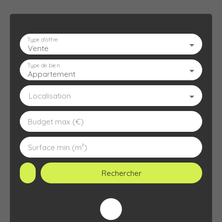
Type d'offre
Vente
ACCUEIL
L'AGENCE
À VENDRE
À LOUER
ESTIMATION
Type de bien
Appartement
Localisation
Budget max (€)
Surface min (m²)
Rechercher