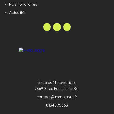
Nos honoraires
écoles, commerces, centre de loisirs, médecins,
gymnase, bus... Cette maison attend sa nouvelle
Actualités
famille ! Annonce publiée sous la responsabilité
éditoriale de Tiffany Valentin Agent Commercial
Immatriculé au RSAC de Versailles sous le numéro
798 854 352
3 rue du 11 novembre
78690 Les Essarts-le-Roi
contact@immojuste.fr
0134875663