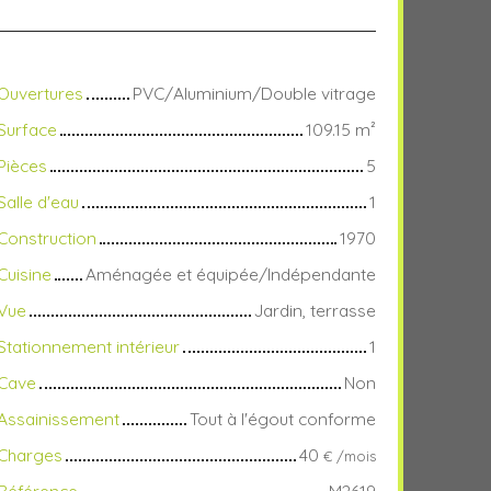
Ouvertures
PVC/Aluminium/Double vitrage
Surface
109.15
m²
Pièces
5
Salle d'eau
1
Construction
1970
Cuisine
Aménagée et équipée/Indépendante
Vue
Jardin, terrasse
Stationnement intérieur
1
Cave
Non
Assainissement
Tout à l'égout conforme
Charges
40
€ /mois