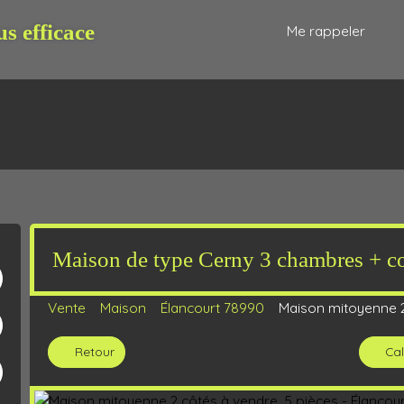
us efficace
Me rappeler
Maison de type Cerny 3 chambres + co
R
ESTIMATION
BIENS VENDUS
NOS CONSEILLERS
BARÈME
Vente
Maison
Élancourt 78990
Maison mitoyenne 2
Retour
Cal