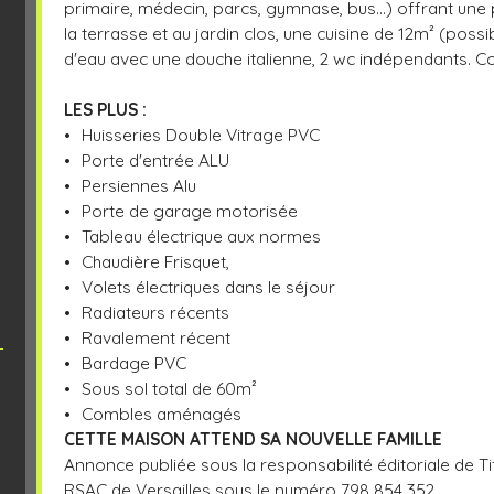
primaire, médecin, parcs, gymnase, bus...) offrant un
la terrasse et au jardin clos, une cuisine de 12m² (poss
d'eau avec une douche italienne, 2 wc indépendants.
LES PLUS :
Huisseries Double Vitrage PVC
Porte d'entrée ALU
Persiennes Alu
Porte de garage motorisée
Tableau électrique aux normes
Chaudière Frisquet,
Volets électriques dans le séjour
Radiateurs récents
Ravalement récent
Bardage PVC
Sous sol total de 60m²
Combles aménagés
CETTE MAISON ATTEND SA NOUVELLE FAMILLE
Annonce publiée sous la responsabilité éditoriale de 
RSAC de Versailles sous le numéro 798 854 352