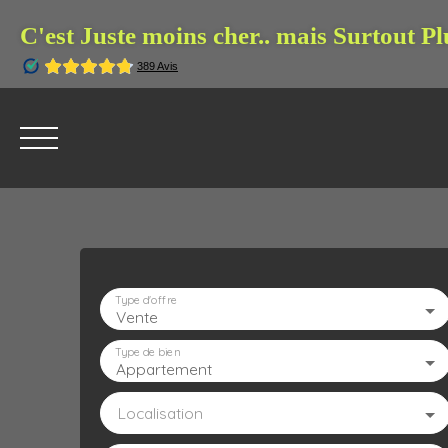
C'est Juste moins cher.. mais Surtout Pl
Type d'offre
Vente
ACCUEIL
L'AGENCE
À VENDRE
À LOUE
Type de bien
Appartement
Localisation