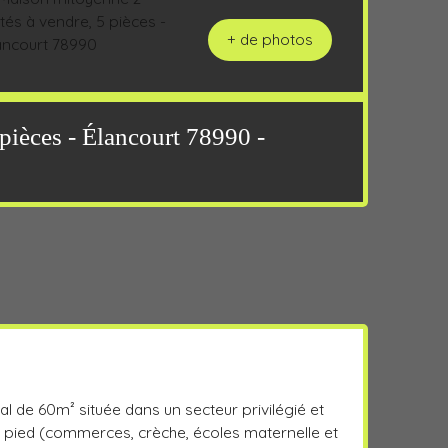
+ de photos
pièces - Élancourt 78990 -
l de 60m² située dans un secteur privilégié et
 pied (commerces, crèche, écoles maternelle et