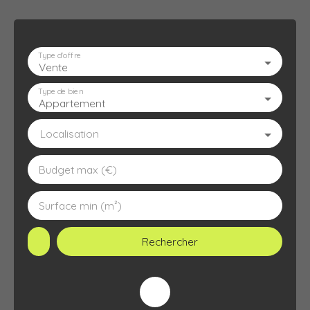
Type d'offre
Vente
ACCUEIL
L'AGENCE
À VENDRE
À LOUER
ESTIMATION
Type de bien
Appartement
Localisation
Budget max (€)
Surface min (m²)
Rechercher