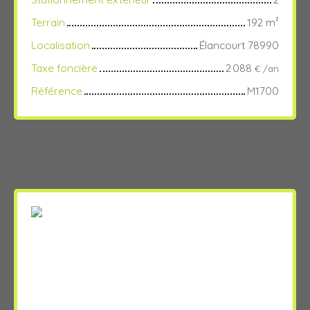
Terrain
192
m²
Localisation
Élancourt 78990
Taxe foncière
2 088
€ /an
Référence
M1700