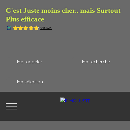
C'est Juste moins cher.. mais Surtout
Plus efficace
Me rappeler
Ma recherche
Ma sélection