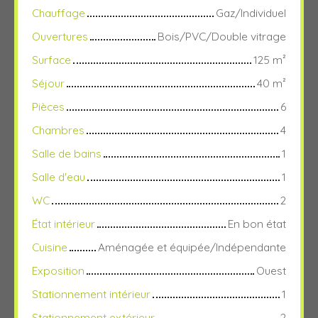
Chauffage
Gaz/Individuel
Ouvertures
Bois/PVC/Double vitrage
Surface
125
m²
Séjour
40
m²
Pièces
6
Chambres
4
Salle de bains
1
Salle d'eau
1
WC
2
État intérieur
En bon état
Cuisine
Aménagée et équipée/Indépendante
Exposition
Ouest
Stationnement intérieur
1
Stationnement extérieur
2