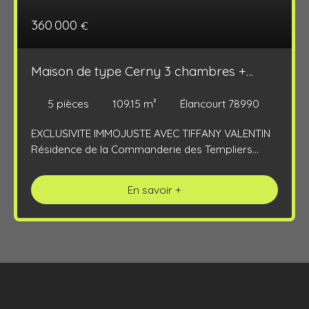
360 000
€
Maison de type Cerny 3 chambres +
combles aménagés et sous sol total
5
pièces
109.15
m²
Élancourt 78990
EXCLUSIVITE IMMOJUSTE AVEC TIFFANY VALENTIN
Résidence de la Commanderie des Templiers
Maison familiale mitoyenne de 110m² avec sous
sol total de 60m² située dans un secteur privilégié
En savoir +
et recherché au calme et proche de toutes
commodités à pied (commerces, crèche, écoles
maternelle et primaire, médecin, parcs, gymnase,
bus... ) offrant une pièce de vie de 38m² avec
cheminée et accès à la terrasse et au jardin clos,
une cuisine de 12m² (possibilité US), 3 chambres
avec placards, une salle d'eau avec une douche
italienne, 2 wc indépendants. Combles aménagés.