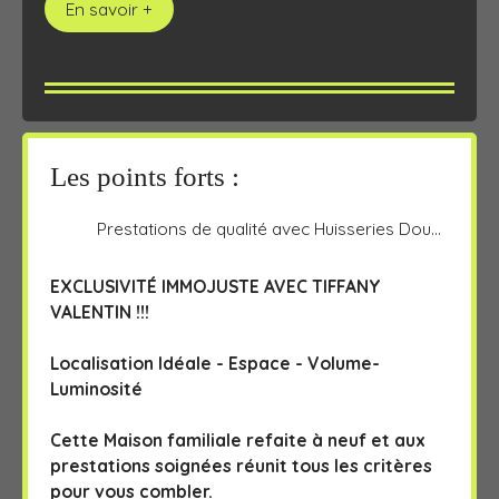
En savoir +
Les points forts :
Prestations de qualité avec Huisseries Double Vitrage PVC, Porte d'entrée ALU, Volets électriques, radiateurs récents, Chaudière Frisquet ,Tableau Electrique aux normes, Toiture 2003, Store Ban motorisé, Porte de garage motorisée, Aspirateur Centralisé Moustiquaires.
EXCLUSIVITÉ IMMOJUSTE AVEC TIFFANY
VALENTIN !!!
Localisation Idéale - Espace - Volume-
Luminosité
Cette Maison familiale refaite à neuf et aux
prestations soignées réunit tous les critères
pour vous combler.