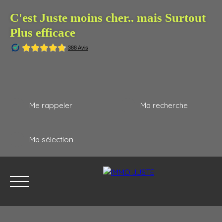
C'est Juste moins cher.. mais Surtout
Plus efficace
Me rappeler
Ma recherche
Ma sélection