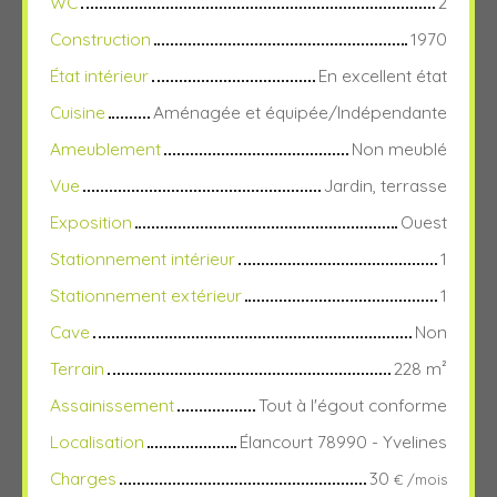
WC
2
Construction
1970
État intérieur
En excellent état
Cuisine
Aménagée et équipée/Indépendante
Ameublement
Non meublé
Vue
Jardin, terrasse
Exposition
Ouest
Stationnement intérieur
1
Stationnement extérieur
1
Cave
Non
Terrain
228
m²
Assainissement
Tout à l'égout conforme
Localisation
Élancourt 78990 - Yvelines
Charges
30
€ /mois