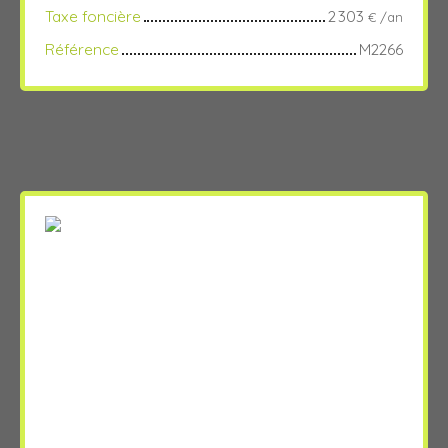
Taxe foncière
2 303
€ /an
Référence
M2266