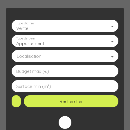
Type d'offre
Vente
ACCUEIL
L'AGENCE
À VENDRE
À LOUER
ESTIMATION
Type de bien
Appartement
Localisation
Budget max (€)
Surface min (m²)
Rechercher