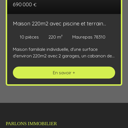
690 000
€
Maison 220m2 avec piscine et terrain
1121m2
10
pièces
220
m²
Maurepas 78310
Maison familiale individuelle, d'une surface
d'environ 220m2 avec 2 garages, un cabanon de
jardin et une piscine, le tout sur un terrain de
1121m2. La maison comprend au RDC, entrée par
En savoir +
le garage ou sur une grande pièce à définir,
dégagement, cuisine managée équipée ouverte
sur un grand espace de vie, séjour triple
(65,92m2) avec véranda chauffée et cheminée. Un
dressing, une suite parentale avec espace
dressing aménagé et une salle de bains/douche
privative avec WC et verrière donnant sur la
chambre. Deux autres chambres supplémentaire
PARLONS IMMOBILIER
avec chacune une salle douche privative et