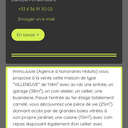
+33 6 36 91 30 02
Envoyer un e-mail
En savoir +
ImmoJuste (Agence à honoraires réduits) vous
propose à la vente cette maison de type
''VILLENEUVE'' de 114m² avec au rdc une entrée, un
garage (38m²), un coin atelier, un cellier, une
buanderie. Passé l'entrée au 1er étage totalement
carrelé, vous découvrirez une pièce de vie (25m²)
donnant accès par de grandes baies vitrées à
son propre jardinet, une cuisine (10m²) avec coin
repas disposant également d'un cellier avec