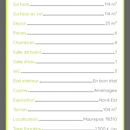
Surface
114
m²
Surface au sol
114
m²
Séjour
25
m²
Pièces
6
Chambres
4
Salle de bains
1
Salle d'eau
1
WC
3
État intérieur
En bon état
Cuisine
Aménagée
Exposition
Nord-Est
Terrain
104
m²
Localisation
Maurepas 78310
Taxe foncière
1 300
€ /an