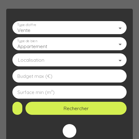
Type d'offre
Vente
ACCUEIL
L'AGENCE
À VENDRE
À LOUER
ESTIMATION
Type de bien
Appartement
Localisation
Budget max (€)
Surface min (m²)
Rechercher