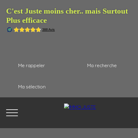
C'est Juste moins cher.. mais Surtout
Plus efficace
Me rappeler
Ma recherche
Ma sélection