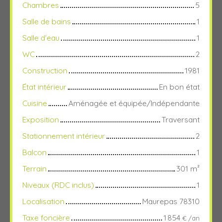
Chambres
5
Salle de bains
1
Salle d'eau
1
WC
2
Construction
1981
État intérieur
En bon état
Cuisine
Aménagée et équipée/Indépendante
Exposition
Traversant
Stationnement intérieur
2
Balcon
1
Terrain
301
m²
Niveaux (RDC inclus)
1
Localisation
Maurepas 78310
Taxe foncière
1 854
€ /an