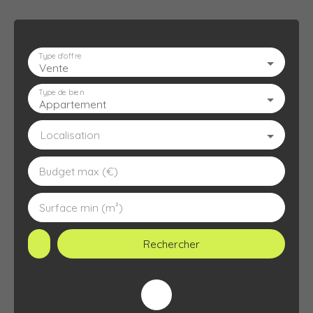
Type d'offre
Vente
ACCUEIL
L'AGENCE
À VENDRE
À LOUER
ESTIMATION
Type de bien
Appartement
Localisation
Budget max (€)
Surface min (m²)
Rechercher