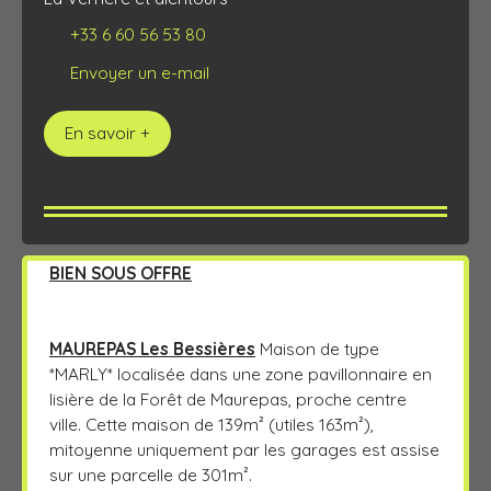
+33 6 60 56 53 80
Envoyer un e-mail
En savoir +
BIEN SOUS OFFRE
MAUREPAS Les Bessières
Maison de type
*MARLY* localisée dans une zone pavillonnaire en
lisière de la Forêt de Maurepas, proche centre
ville. Cette maison de 139m² (utiles 163m²),
mitoyenne uniquement par les garages est assise
sur une parcelle de 301m².