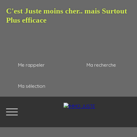
C'est Juste moins cher.. mais Surtout
Plus efficace
Me rappeler
Ma recherche
Ma sélection