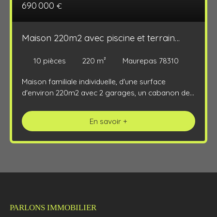
690 000
€
Maison 220m2 avec piscine et terrain
1121m2
10
pièces
220
m²
Maurepas 78310
Maison familiale individuelle, d'une surface
d'environ 220m2 avec 2 garages, un cabanon de
jardin et une piscine, le tout sur un terrain de
1121m2. La maison comprend au RDC, entrée par
En savoir +
le garage ou sur une grande pièce à définir,
dégagement, cuisine managée équipée ouverte
sur un grand espace de vie, séjour triple
(65,92m2) avec véranda chauffée et cheminée. Un
dressing, une suite parentale avec espace
dressing aménagé et une salle de bains/douche
privative avec WC et verrière donnant sur la
chambre. Deux autres chambres supplémentaire
PARLONS IMMOBILIER
avec chacune une salle douche privative et