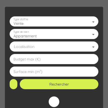
Type d'offre
Vente
ACCUEIL
L'AGENCE
À VENDRE
À LOUER
ESTIMATION
Type de bien
Appartement
Localisation
Budget max (€)
Surface min (m²)
Rechercher