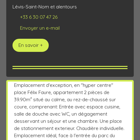
Lévis-Saint-Nom et alentours
+33 6 30 07 47 26
Envoyer un e-mail
En savoir +
Emplacement d'exception, en ''hyper centre''
place Félix Faure, appartement 2 pièces de
39.90m² situé au calme, au rez-de-chaussé sur
coure, comprenant: Entrée avec espace cuisine,
salle de douche avec WC, un dégagement
desservant un séjour et une chambre. Une place
de stationnement exterieur. Chaudière individuelle.
Emplacement idéal, face à l'entrée du parc du