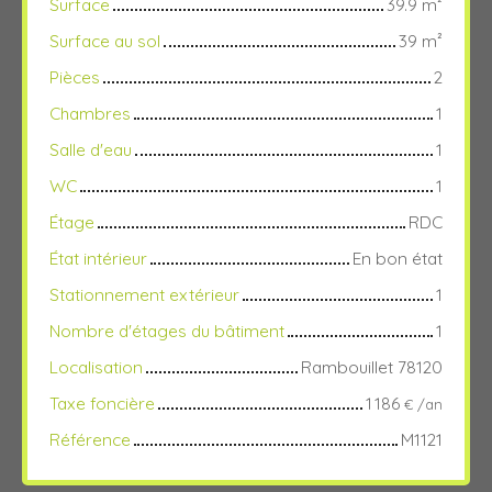
Surface
39.9
m²
Surface au sol
39
m²
Pièces
2
Chambres
1
Salle d'eau
1
WC
1
Étage
RDC
État intérieur
En bon état
Stationnement extérieur
1
Nombre d'étages du bâtiment
1
Localisation
Rambouillet 78120
Taxe foncière
1 186
€ /an
Référence
M1121